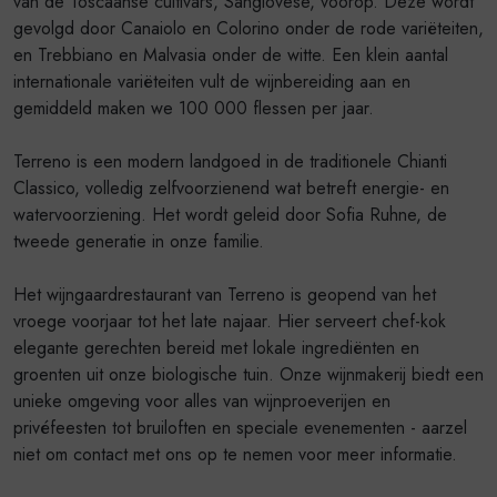
van de Toscaanse cultivars, Sangiovese, voorop. Deze wordt
gevolgd door Canaiolo en Colorino onder de rode variëteiten,
en Trebbiano en Malvasia onder de witte. Een klein aantal
internationale variëteiten vult de wijnbereiding aan en
gemiddeld maken we 100 000 flessen per jaar.
Terreno is een modern landgoed in de traditionele Chianti
Classico, volledig zelfvoorzienend wat betreft energie- en
watervoorziening. Het wordt geleid door Sofia Ruhne, de
tweede generatie in onze familie.
Het wijngaardrestaurant van Terreno is geopend van het
vroege voorjaar tot het late najaar. Hier serveert chef-kok
elegante gerechten bereid met lokale ingrediënten en
groenten uit onze biologische tuin. Onze wijnmakerij biedt een
unieke omgeving voor alles van wijnproeverijen en
privéfeesten tot bruiloften en speciale evenementen - aarzel
niet om contact met ons op te nemen voor meer informatie.