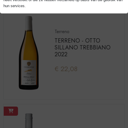
heeft verstrekt of die ze hebben verzameld op basis van uw gebruik van
hun services.
Terreno
TERRENO - OTTO
SILLANO TREBBIANO
2022
€ 22,08