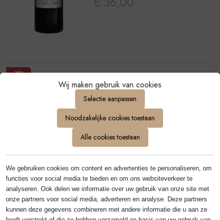
€ 36,00
Wij maken gebruik van cookies
Selectie aanpassen
Terreno
Noodzakelijke cookies toestaan
CHIANTI CLASSICO
Ben je ouder
GRAN SELEZIONE
Alle cookies toestaan
dan 18?
SILLANO 2019
€ 36,00
We gebruiken cookies om content en advertenties te personaliseren, om
Ja
Nee
functies voor social media te bieden en om ons websiteverkeer te
analyseren. Ook delen we informatie over uw gebruik van onze site met
onze partners voor social media, adverteren en analyse. Deze partners
kunnen deze gegevens combineren met andere informatie die u aan ze