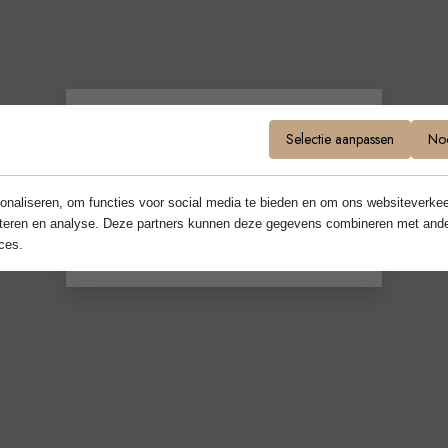
Selectie aanpassen
Noo
Ben je ouder dan 18?
onaliseren, om functies voor social media te bieden en om ons websiteverkee
Ja
Nee
rteren en analyse. Deze partners kunnen deze gegevens combineren met andere 
ces.