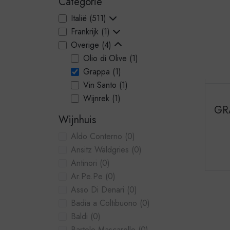
Categorie
Italië
(511)
Frankrijk
(1)
Overige
(4)
Olio di Olive
(1)
Grappa
(1)
Vin Santo
(1)
Wijnrek
(1)
GR
Wijnhuis
Aldo Conterno
(0)
Ansitz Waldgries
(0)
Antinori
(0)
Ar.Pe.Pe
(0)
Asso Di Denari
(0)
Badia a Coltibuono
(0)
Baldi
(0)
Bartolo Mascarello
(0)