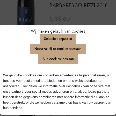
BARBARESCO RIZZI 2018
€ 33,60
Wij maken gebruik van cookies
Selectie aanpassen
Noodzakelijke cookies toestaan
Ben je ouder
Alle cookies toestaan
dan 18?
Cantina Rizzi
We gebruiken cookies om content en advertenties te personaliseren, om
BARBARESCO NERVO
Ja
Nee
functies voor social media te bieden en om ons websiteverkeer te
2015
analyseren. Ook delen we informatie over uw gebruik van onze site met
onze partners voor social media, adverteren en analyse. Deze partners
kunnen deze gegevens combineren met andere informatie die u aan ze
750ml
1500ml
heeft verstrekt of die ze hebben verzameld op basis van uw gebruik van
hun services.
€ 46,56