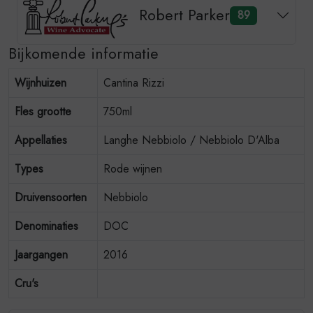
Robert Parker
89
Bijkomende informatie
Wijnhuizen
Cantina Rizzi
Fles grootte
750ml
Appellaties
Langhe Nebbiolo / Nebbiolo D'Alba
Types
Rode wijnen
Druivensoorten
Nebbiolo
Denominaties
DOC
Jaargangen
2016
Cru's