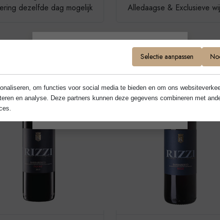
ering dezelfde dag mogelijk
Alledaagse & Exclusieve wi
Selectie aanpassen
Noo
Ben je ouder dan 18?
onaliseren, om functies voor social media te bieden en om ons websiteverkee
Ja
Nee
rteren en analyse. Deze partners kunnen deze gegevens combineren met andere 
ces.