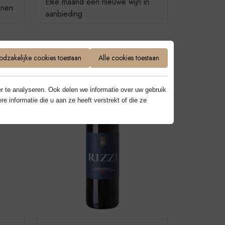
Elke maand een nieuwe wijn in
jnen
aanbieding
dzakelijke cookies toestaan
Alle cookies toestaan
r te analyseren. Ook delen we informatie over uw gebruik
informatie die u aan ze heeft verstrekt of die ze