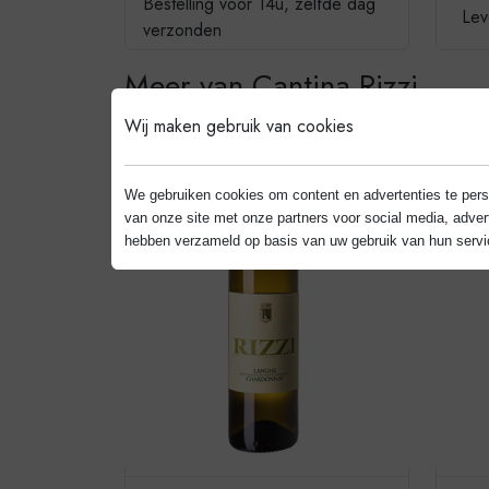
Bestelling vóór 14u, zelfde dag
Lev
verzonden
Meer van Cantina Rizzi
Wij maken gebruik van cookies
We gebruiken cookies om content en advertenties te pers
van onze site met onze partners voor social media, adve
hebben verzameld op basis van uw gebruik van hun servi