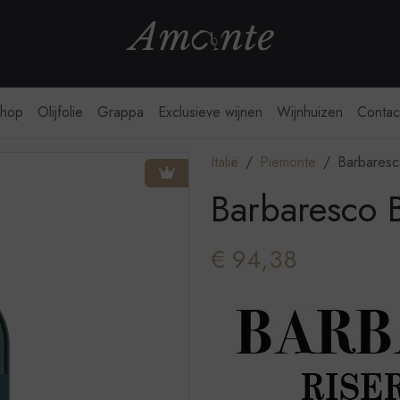
webshop
hop
Olijfolie
Grappa
Exclusieve wijnen
Wijnhuizen
Contac
Italië
Piemonte
Barbaresc
Barbaresco 
€ 94,38