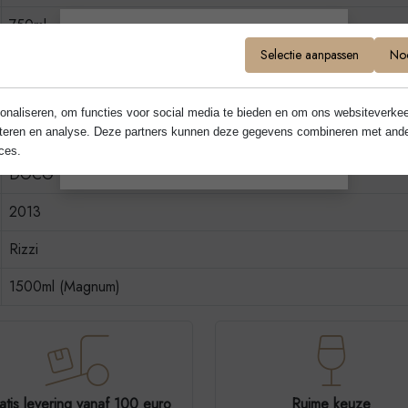
750ml
Selectie aanpassen
Noo
Ben je ouder dan 18?
Barbaresco, Barbaresco Promoties !
Rode wijnen
onaliseren, om functies voor social media te bieden en om ons websiteverkee
Ja
Nee
rteren en analyse. Deze partners kunnen deze gegevens combineren met andere 
Nebbiolo
ces.
DOCG
2013
Rizzi
1500ml (Magnum)
atis levering vanaf 100 euro
Ruime keuze