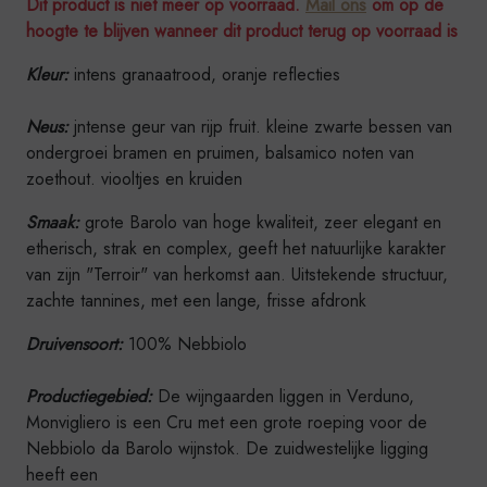
Dit product is niet meer op voorraad.
Mail ons
om op de
hoogte te blijven wanneer dit product terug op voorraad is
Kleur:
intens granaatrood, oranje reflecties
Neus:
jntense geur van rijp fruit. kleine zwarte bessen van
ondergroei bramen en pruimen, balsamico noten van
zoethout. viooltjes en kruiden
Smaak:
grote Barolo van hoge kwaliteit, zeer elegant en
etherisch, strak en complex, geeft het natuurlijke karakter
van zijn "Terroir" van herkomst aan. Uitstekende structuur,
zachte tannines, met een lange, frisse afdronk
Druivensoort:
100% Nebbiolo
Productiegebied:
De wijngaarden liggen in Verduno,
Monvigliero is een Cru met een grote roeping voor de
Nebbiolo da Barolo wijnstok. De zuidwestelijke ligging
heeft een