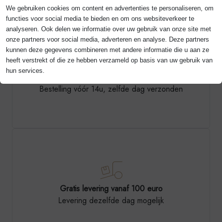
We gebruiken cookies om content en advertenties te personaliseren, om
Ja
Nee
functies voor social media te bieden en om ons websiteverkeer te
analyseren. Ook delen we informatie over uw gebruik van onze site met
onze partners voor social media, adverteren en analyse. Deze partners
kunnen deze gegevens combineren met andere informatie die u aan ze
heeft verstrekt of die ze hebben verzameld op basis van uw gebruik van
hun services.
Verzending zelfde dag
Bestelling vóór 14u, zelfde dag verzonden
Gratis levering vanaf 100 euro
Levering dezelfde dag mogelijk