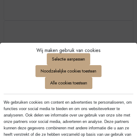
Wij maken gebruik van cookies
Selectie aanpassen
Aanbiedingen
Elke maand een nieuwe wijn in aanbieding
Noodzakelijke cookies toestaan
Ben je ouder
Alle cookies toestaan
dan 18?
Meer van Vietti
We gebruiken cookies om content en advertenties te personaliseren, om
Ja
Nee
functies voor social media te bieden en om ons websiteverkeer te
analyseren. Ook delen we informatie over uw gebruik van onze site met
onze partners voor social media, adverteren en analyse. Deze partners
kunnen deze gegevens combineren met andere informatie die u aan ze
heeft verstrekt of die ze hebben verzameld op basis van uw gebruik van