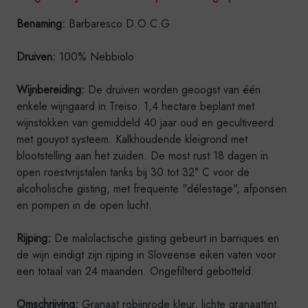
Benaming:
Barbaresco D.O.C.G
Druiven:
100% Nebbiolo
Wijnbereiding:
De druiven worden geoogst van één
enkele wijngaard in Treiso. 1,4 hectare beplant met
wijnstokken van gemiddeld 40 jaar oud en gecultiveerd
met gouyot systeem. Kalkhoudende kleigrond met
blootstelling aan het zuiden. De most rust 18 dagen in
open roestvrijstalen tanks bij 30 tot 32° C voor de
alcoholische gisting, met frequente "délestage", afponsen
en pompen in de open lucht.
Rijping:
De malolactische gisting gebeurt in barriques en
de wijn eindigt zijn rijping in Sloveense eiken vaten voor
een totaal van 24 maanden. Ongefilterd gebotteld.
Omschrijving:
Granaat robijnrode kleur, lichte granaattint,