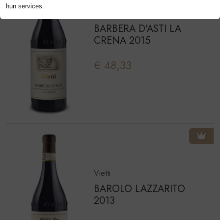
hun services.
Vietti
BARBERA D'ASTI LA
CRENA 2015
€ 48,33
Vietti
BAROLO LAZZARITO
2013